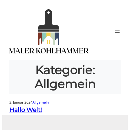
Zum
Inhalt
springen
Kategorie:
Allgemein
3. Januar 2024
Allgemein
Hallo Welt!