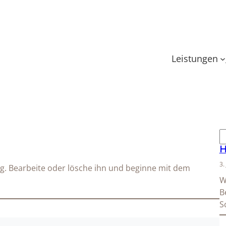
Leistungen
S
u
H
c
3.
ag. Bearbeite oder lösche ihn und beginne mit dem
h
W
e
B
n
S