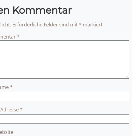
nen Kommentar
icht.
Erforderliche Felder sind mit
*
markiert
mentar
*
ame
*
l-Adresse
*
ebsite